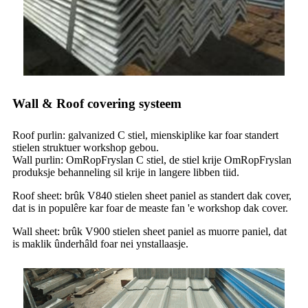
Wall & Roof covering systeem
Roof purlin: galvanized C stiel, mienskiplike kar foar standert
stielen struktuer workshop gebou.
Wall purlin: OmRopFryslan C stiel, de stiel krije OmRopFryslan
produksje behanneling sil krije in langere libben tiid.
Roof sheet: brûk V840 stielen sheet paniel as standert dak cover,
dat is in populêre kar foar de measte fan 'e workshop dak cover.
Wall sheet: brûk V900 stielen sheet paniel as muorre paniel, dat
is maklik ûnderhâld foar nei ynstallaasje.