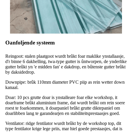
Oanfoljende systeem
Reingoot: stalen plaatgoot wurdt brûkt foar maklike ynstallaasje,
d'r binne 6 dakhelling, twa-type gutter is ûntworpen, de ynderlike
gutter brûkt yn 'e midden fan' e dakdrop, en bûtenste gutter brûkt
by daksidedrop.
Downpipe: brûk 110mm diameter PVC piip as rein wetter down
kanaal.
Doar: 10 pcs grutte doar is ynstalleare foar elke workshop, it
doarframe brûkt aluminium frame, dat wurdt brûkt om rein soere
roest te foarkommen, it doarpaniel brûkt grutte diktepaniel om
doarlibben lang te garandearjen en stabiliteitsprestaasjes goed.
Ventilator: ridge fentilator wurdt brûkt by de workshop top, dit
type fentilator krige lege priis, mar hiel goede prestaasjes, dat is