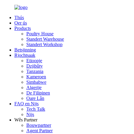
Thús
Oer ús
Products
Poultry House
Standert Warehouse
Standert Workshop
Betsjinning
Rjochtsaak
Etioopje
Dzjibûty
Tanzania
Kameroen
Simbabwe
Algerije
De Filipinen
Oare Lân
FAQ en Nijs
Tech Talk
Nijs
Wês Partner
Bouwpartner
Agent Partner