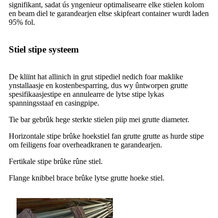
signifikant, sadat ús yngenieur optimalisearre elke stielen kolom
en beam diel te garandearjen eltse skipfeart container wurdt laden
95% fol.
Stiel stipe systeem
De kliïnt hat allinich in grut stipediel nedich foar maklike
ynstallaasje en kostenbesparring, dus wy ûntworpen grutte
spesifikaasjestipe en annulearre de lytse stipe lykas
spanningsstaaf en casingpipe.
Tie bar gebrûk hege sterkte stielen piip mei grutte diameter.
Horizontale stipe brûke hoekstiel fan grutte grutte as hurde stipe
om feiligens foar overheadkranen te garandearjen.
Fertikale stipe brûke rûne stiel.
Flange knibbel brace brûke lytse grutte hoeke stiel.