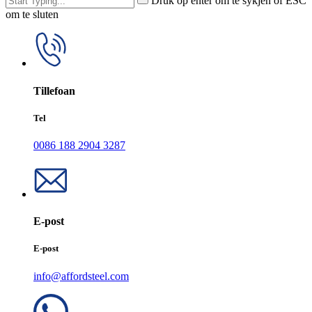
Druk op enter om te sykjen of ESC
om te sluten
Tillefoan
Tel
0086 188 2904 3287
E-post
E-post
info@affordsteel.com