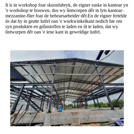
It is in workshop foar skuonfabryk, de eigner easke in kantoar yn
'e workshop te bouwen, dus wy ûntworpen dêr in lyts kantoar-
mezzanine-flier foar de behearsarbeider dêr.En de eigner fertelde
ús dat hy in grutte luifel oan 'e wurkwinkelkant nedich hie om
syn produkten en grûnstoffen te laden en út te laden, dat wy
ûntwurpen dêr oan 'e iene kant in geweldige luifel.