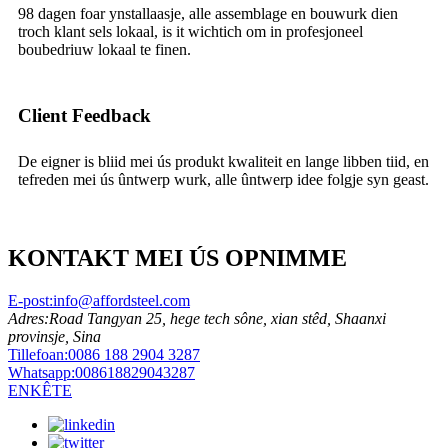
98 dagen foar ynstallaasje, alle assemblage en bouwurk dien
troch klant sels lokaal, is it wichtich om in profesjoneel
boubedriuw lokaal te finen.
Client Feedback
De eigner is bliid mei ús produkt kwaliteit en lange libben tiid, en
tefreden mei ús ûntwerp wurk, alle ûntwerp idee folgje syn geast.
KONTAKT MEI ÚS OPNIMME
E-post:
info@affordsteel.com
Adres:
Road Tangyan 25, hege tech sône, xian stêd, Shaanxi
provinsje, Sina
Tillefoan:
0086 188 2904 3287
Whatsapp:
008618829043287
ENKÊTE