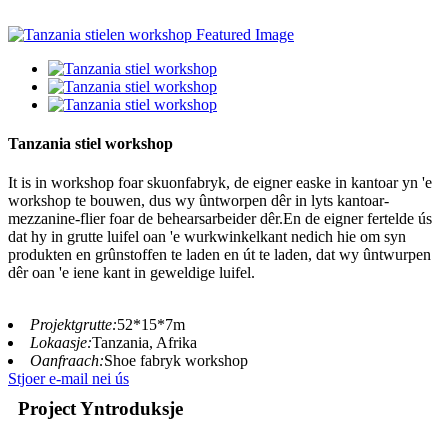
Tanzania stiel workshop
It is in workshop foar skuonfabryk, de eigner easke in kantoar yn 'e
workshop te bouwen, dus wy ûntworpen dêr in lyts kantoar-
mezzanine-flier foar de behearsarbeider dêr.En de eigner fertelde ús
dat hy in grutte luifel oan 'e wurkwinkelkant nedich hie om syn
produkten en grûnstoffen te laden en út te laden, dat wy ûntwurpen
dêr oan 'e iene kant in geweldige luifel.
Projektgrutte:
52*15*7m
Lokaasje:
Tanzania, Afrika
Oanfraach:
Shoe fabryk workshop
Stjoer e-mail nei ús
Project Yntroduksje