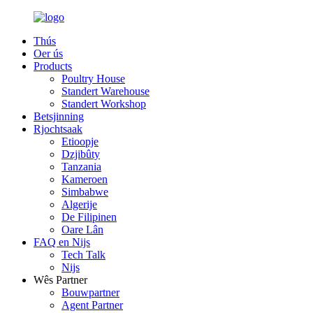
Thús
Oer ús
Products
Poultry House
Standert Warehouse
Standert Workshop
Betsjinning
Rjochtsaak
Etioopje
Dzjibûty
Tanzania
Kameroen
Simbabwe
Algerije
De Filipinen
Oare Lân
FAQ en Nijs
Tech Talk
Nijs
Wês Partner
Bouwpartner
Agent Partner