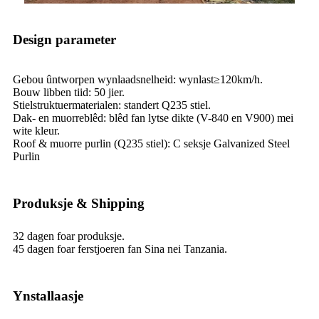
Design parameter
Gebou ûntworpen wynlaadsnelheid: wynlast≥120km/h.
Bouw libben tiid: 50 jier.
Stielstruktuermaterialen: standert Q235 stiel.
Dak- en muorreblêd: blêd fan lytse dikte (V-840 en V900) mei
wite kleur.
Roof & muorre purlin (Q235 stiel): C seksje Galvanized Steel
Purlin
Produksje & Shipping
32 dagen foar produksje.
45 dagen foar ferstjoeren fan Sina nei Tanzania.
Ynstallaasje